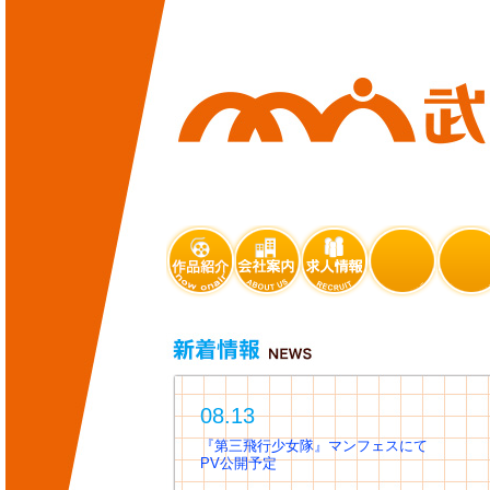
武
蔵
野
ア
ニ
メ
ー
シ
ョ
作
会
求
リ
ブ
ン
品
社
人
ン
ロ
公
紹
案
情
ク
グ
式
介
内
報
サ
イ
ト
新
着
情
報
NEWS
08.13
『第三飛行少女隊』マンフェスにて
PV公開予定